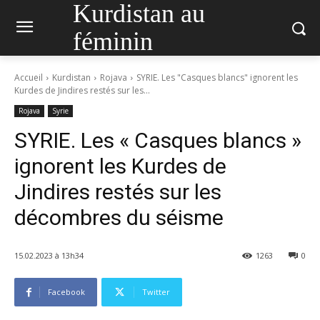
Kurdistan au
féminin
Accueil
Kurdistan
Rojava
SYRIE. Les "Casques blancs" ignorent les
Kurdes de Jindires restés sur les...
Rojava
Syrie
SYRIE. Les « Casques blancs »
ignorent les Kurdes de
Jindires restés sur les
décombres du séisme
15.02.2023 à 13h34
1263
0
Facebook
Twitter