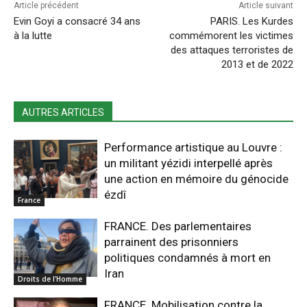
Article précédent
Article suivant
Evin Goyi a consacré 34 ans
PARIS. Les Kurdes
à la lutte
commémorent les victimes
des attaques terroristes de
2013 et de 2022
AUTRES ARTICLES
Performance artistique au Louvre :
un militant yézidi interpellé après
une action en mémoire du génocide
ézdî
France
FRANCE. Des parlementaires
parrainent des prisonniers
politiques condamnés à mort en
Iran
Droits de l'Homme
FRANCE. Mobilisation contre la