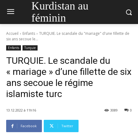
Kurdistan au
féminin
Accueil
Enfants
TURQUIE. Le scandale du "mariage" d'une fillette de
six ans secoue le...
Enfants
Turquie
TURQUIE. Le scandale du
« mariage » d’une fillette de six
ans secoue le régime
islamiste turc
13.12.2022 à 11h16
3089
0
Facebook
Twitter