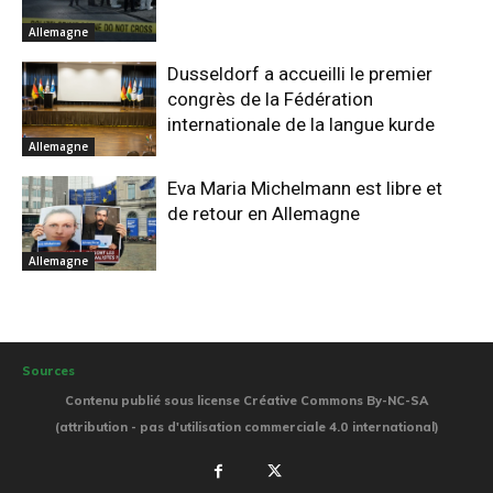
Allemagne
Dusseldorf a accueilli le premier
congrès de la Fédération
internationale de la langue kurde
Allemagne
Eva Maria Michelmann est libre et
de retour en Allemagne
Allemagne
Sources
Contenu publié sous license Créative Commons By-NC-SA
(attribution - pas d'utilisation commerciale 4.0 international)