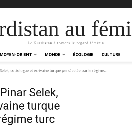
distan au fémi
Le Kurdistan à travers le regard féminin
MOYEN-ORIENT
MONDE
ÉCOLOGIE
CULTURE
Selek, sociologue et écrivaine turque persécutée par le régime...
Pinar Selek,
vaine turque
régime turc