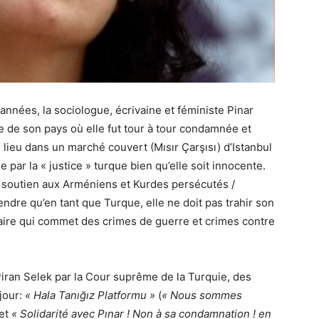
nées, la sociologue, écrivaine et féministe Pinar
ice de son pays où elle fut tour à tour condamnée et
 lieu dans un marché couvert (Mısır Çarşısı) d’Istanbul
 par la « justice » turque bien qu’elle soit innocente.
n soutien aux Arméniens et Kurdes persécutés /
endre qu’en tant que Turque, elle ne doit pas trahir son
idaire qui commet des crimes de guerre et crimes contre
iran Selek par la Cour suprême de la Turquie, des
 jour:
« Hala Tanığız Platformu »
(
« Nous sommes
 et
« Solidarité avec Pınar ! Non à sa condamnation ! en