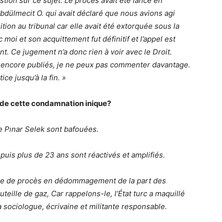
tion sur ce sujet. Le procès avait été lancé en
bdülmecit O. qui avait déclaré que nous avions agi
ition au tribunal car elle avait été extorquée sous la
moi et son acquittement fut définitif et l’appel est
 Ce jugement n’a donc rien à voir avec le Droit.
encore publiés, je ne peux pas commenter davantage.
ice jusqu’à la fin. »
 de cette condamnation inique?
e Pınar Selek sont bafouées.
puis plus de 23 ans sont réactivés et amplifiés.
ture de procès en dédommagement de la part des
uteille de gaz, Car rappelons-le, l’État turc a maquillé
a sociologue, écrivaine et militante responsable.