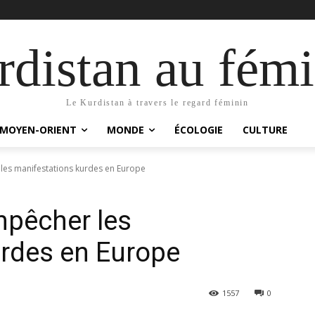
distan au fémi
Le Kurdistan à travers le regard féminin
MOYEN-ORIENT
MONDE
ÉCOLOGIE
CULTURE
les manifestations kurdes en Europe
mpêcher les
urdes en Europe
1557
0