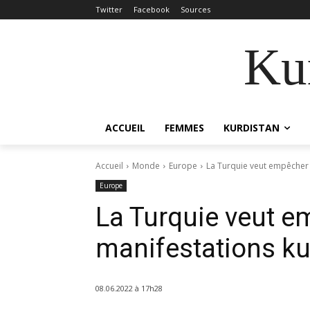
Twitter
Facebook
Sources
Kur
ACCUEIL
FEMMES
KURDISTAN
Accueil
Monde
Europe
La Turquie veut empêcher 
Europe
La Turquie veut e
manifestations k
08.06.2022 à 17h28