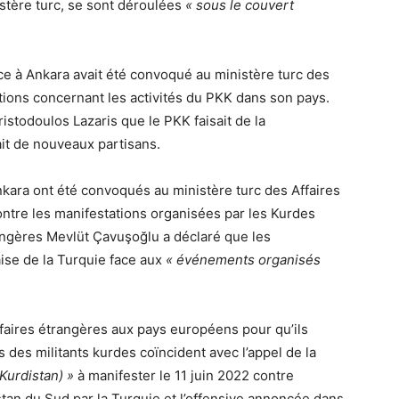
nistère turc, se sont déroulées
« sous le couvert
ce à Ankara avait été convoqué au ministère turc des
tions concernant les activités du PKK dans son pays.
ristodoulos Lazaris que le PKK faisait de la
ait de nouveaux partisans.
kara ont été convoqués au ministère turc des Affaires
ontre les manifestations organisées par les Kurdes
rangères Mevlüt Çavuşoğlu a déclaré que les
ise de la Turquie face aux
« événements organisés
faires étrangères aux pays européens pour qu’ils
és des militants kurdes coïncident avec l’appel de la
Kurdistan) »
à manifester le 11 juin 2022 contre
distan du Sud par la Turquie et l’offensive annoncée dans