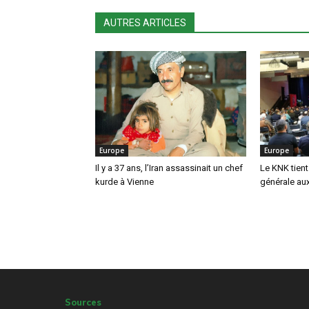
AUTRES ARTICLES
Europe
Europe
Il y a 37 ans, l’Iran assassinait un chef
Le KNK tien
kurde à Vienne
générale au
Sources