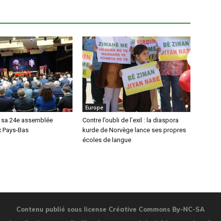
Europe
t sa 24e assemblée
Contre l’oubli de l’exil : la diaspora
x Pays-Bas
kurde de Norvège lance ses propres
écoles de langue
Contenu publié sous license Créative Commons By-NC-SA