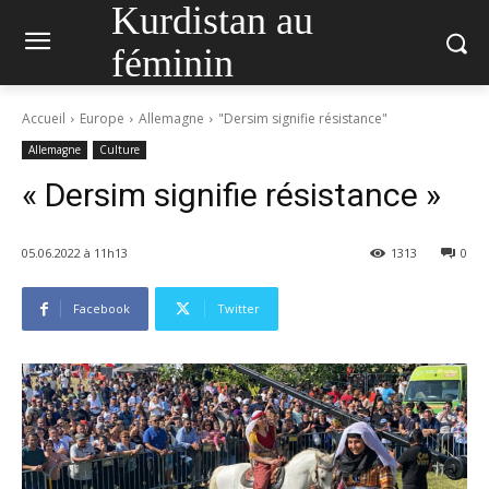
Kurdistan au
féminin
Accueil
Europe
Allemagne
"Dersim signifie résistance"
Allemagne
Culture
« Dersim signifie résistance »
05.06.2022 à 11h13
1313
0
Facebook
Twitter