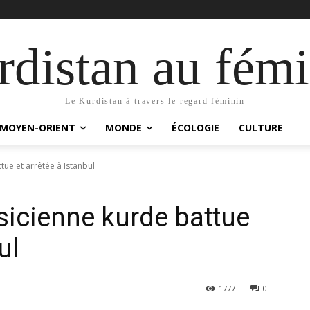
distan au fémi
Le Kurdistan à travers le regard féminin
MOYEN-ORIENT
MONDE
ÉCOLOGIE
CULTURE
ue et arrêtée à Istanbul
icienne kurde battue
ul
1777
0