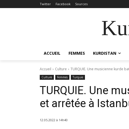
Twitter
Facebook
Sources
Kur
ACCUEIL
FEMMES
KURDISTAN
Accueil
Culture
TURQUIE. Une musicienne kurde batt
Culture
Femmes
Turquie
TURQUIE. Une mus
et arrêtée à Istanb
12.05.2022 à 14h40