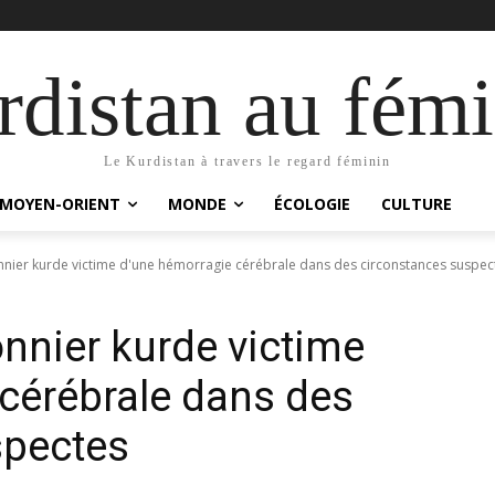
distan au fémi
Le Kurdistan à travers le regard féminin
MOYEN-ORIENT
MONDE
ÉCOLOGIE
CULTURE
nier kurde victime d'une hémorragie cérébrale dans des circonstances suspec
nnier kurde victime
cérébrale dans des
spectes