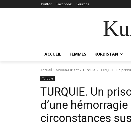
Twitter
Facebook
Sources
Kur
ACCUEIL
FEMMES
KURDISTAN
Accueil
Moyen-Orient
Turquie
TURQUIE. Un prison
Turquie
TURQUIE. Un priso
d’une hémorragie 
circonstances su