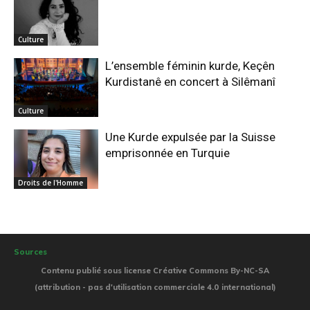
Culture
L’ensemble féminin kurde, Keçên
Kurdistanê en concert à Silêmanî
Culture
Une Kurde expulsée par la Suisse
emprisonnée en Turquie
Droits de l'Homme
Sources
Contenu publié sous license Créative Commons By-NC-SA
(attribution - pas d'utilisation commerciale 4.0 international)