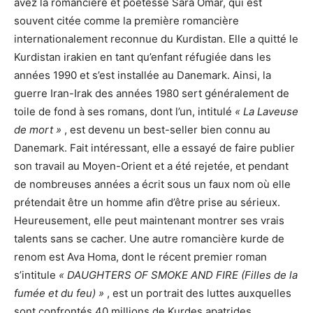
avez la romancière et poétesse Sara Omar, qui est
souvent citée comme la première romancière
internationalement reconnue du Kurdistan. Elle a quitté le
Kurdistan irakien en tant qu’enfant réfugiée dans les
années 1990 et s’est installée au Danemark. Ainsi, la
guerre Iran-Irak des années 1980 sert généralement de
toile de fond à ses romans, dont l’un, intitulé
« La Laveuse
de mort
»
, est devenu un best-seller bien connu au
Danemark. Fait intéressant, elle a essayé de faire publier
son travail au Moyen-Orient et a été rejetée, et pendant
de nombreuses années a écrit sous un faux nom où elle
prétendait être un homme afin d’être prise au sérieux.
Heureusement, elle peut maintenant montrer ses vrais
talents sans se cacher. Une autre romancière kurde de
renom est Ava Homa, dont le récent premier roman
s’intitule
« DAUGHTERS OF SMOKE AND FIRE (Filles de la
fumée et du feu) »
, est un portrait des luttes auxquelles
sont confrontés 40 millions de Kurdes apatrides,