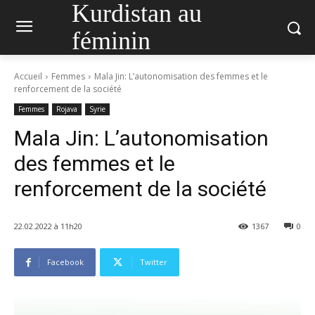
Kurdistan au
féminin
Accueil
Femmes
Mala Jin: L’autonomisation des femmes et le
renforcement de la société
Femmes
Rojava
Syrie
Mala Jin: L’autonomisation
des femmes et le
renforcement de la société
22.02.2022 à 11h20
1367
0
Facebook
Twitter