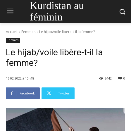
Kurdistan au
féminin
Accueil
Femmes
Le hijab/voile libère-t-il la femme?
Femmes
Le hijab/voile libère-t-il la
femme?
16.02.2022 à 10h18
2442
0
Facebook
Twitter