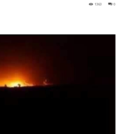
1363
0