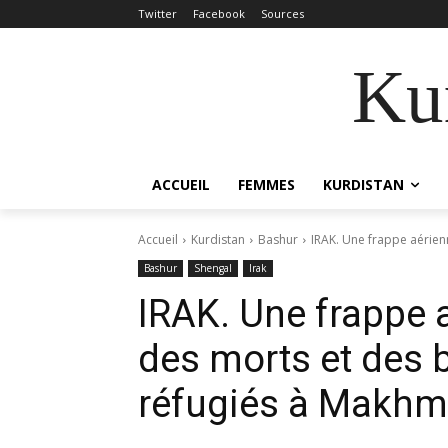
Twitter
Facebook
Sources
Kur
ACCUEIL
FEMMES
KURDISTAN
Accueil
Kurdistan
Bashur
IRAK. Une frappe aérienn
Bashur
Shengal
Irak
IRAK. Une frappe a
des morts et des 
réfugiés à Makhm