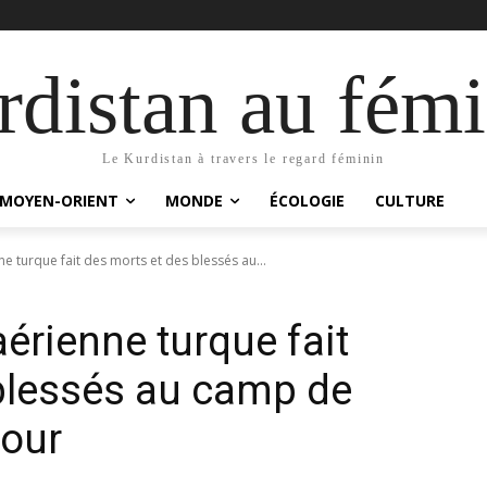
distan au fémi
Le Kurdistan à travers le regard féminin
MOYEN-ORIENT
MONDE
ÉCOLOGIE
CULTURE
e turque fait des morts et des blessés au...
érienne turque fait
blessés au camp de
our