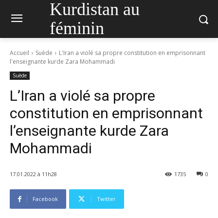
Kurdistan au
féminin
Accueil
Suède
L'Iran a violé sa propre constitution en emprisonnant
l'enseignante kurde Zara Mohammadi
Suède
L’Iran a violé sa propre
constitution en emprisonnant
l’enseignante kurde Zara
Mohammadi
17.01.2022 à 11h28
1735
0
Facebook
Twitter