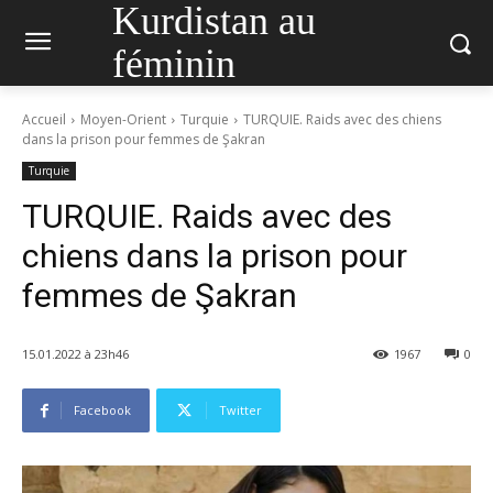
Kurdistan au
féminin
Accueil
Moyen-Orient
Turquie
TURQUIE. Raids avec des chiens
dans la prison pour femmes de Şakran
Turquie
TURQUIE. Raids avec des
chiens dans la prison pour
femmes de Şakran
15.01.2022 à 23h46
1967
0
Facebook
Twitter