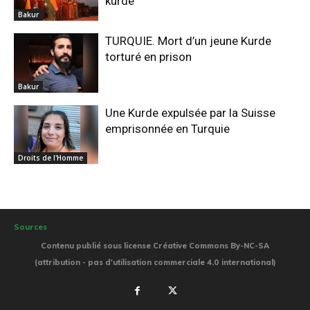
kurde
Bakur
TURQUIE. Mort d’un jeune Kurde
torturé en prison
Bakur
Une Kurde expulsée par la Suisse
emprisonnée en Turquie
Droits de l'Homme
Sources
Contenu publié sous license Créative Commons By-NC-SA
(attribution - pas d'utilisation commerciale 4.0 international)