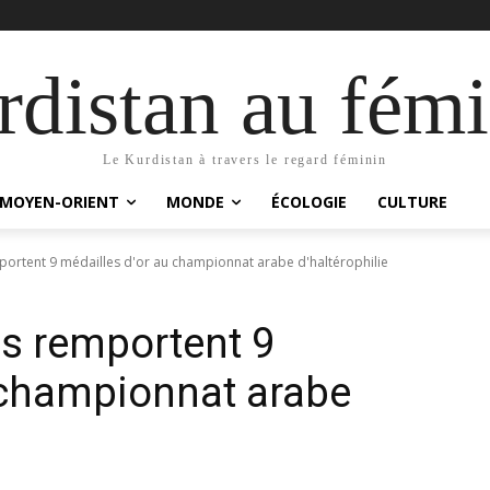
distan au fémi
Le Kurdistan à travers le regard féminin
MOYEN-ORIENT
MONDE
ÉCOLOGIE
CULTURE
ortent 9 médailles d'or au championnat arabe d'haltérophilie
s remportent 9
 championnat arabe