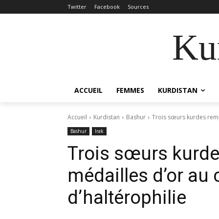
Twitter
Facebook
Sources
Kur
ACCUEIL
FEMMES
KURDISTAN
Accueil
Kurdistan
Bashur
Trois sœurs kurdes remp
Bashur
Irak
Trois sœurs kurde
médailles d’or au
d’haltérophilie