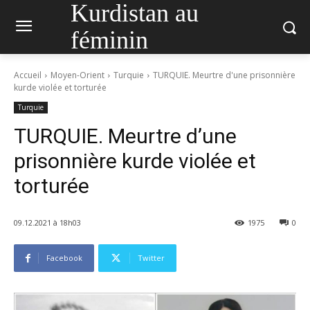
Kurdistan au
féminin
Accueil
Moyen-Orient
Turquie
TURQUIE. Meurtre d'une prisonnière
kurde violée et torturée
Turquie
TURQUIE. Meurtre d’une
prisonnière kurde violée et
torturée
09.12.2021 à 18h03
1975
0
Facebook
Twitter