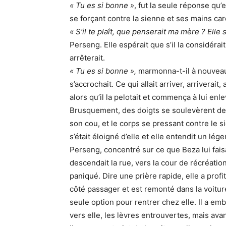
« Tu es si bonne »
, fut la seule réponse qu’e
se forçant contre la sienne et ses mains car
« S’il te plaît, que penserait ma mère ? Elle s
Perseng. Elle espérait que s’il la considérait
arrêterait.
« Tu es si bonne »,
marmonna-t-il à nouveau.
s’accrochait. Ce qui allait arriver, arrivera
alors qu’il la pelotait et commença à lui enl
Brusquement, des doigts se soulevèrent de 
son cou, et le corps se pressant contre le s
s’était éloigné d’elle et elle entendit un lége
Perseng, concentré sur ce que Beza lui fai
descendait la rue, vers la cour de récréatio
paniqué. Dire une prière rapide, elle a profit
côté passager et est remonté dans la voiture. 
seule option pour rentrer chez elle. Il a emb
vers elle, les lèvres entrouvertes, mais ava