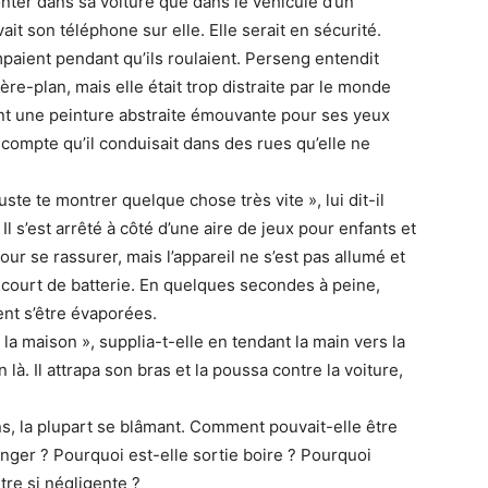
monter dans sa voiture que dans le véhicule d’un
vait son téléphone sur elle. Elle serait en sécurité.
ompaient pendant qu’ils roulaient. Perseng entendit
e-plan, mais elle était trop distraite par le monde
ant une peinture abstraite émouvante pour ses yeux
 compte qu’il conduisait dans des rues qu’elle ne
uste te montrer quelque chose très vite », lui dit-il
 Il s’est arrêté à côté d’une aire de jeux pour enfants et
pour se rassurer, mais l’appareil ne s’est pas allumé et
à court de batterie. En quelques secondes à peine,
nt s’être évaporées.
la maison », supplia-t-elle en tendant la main vers la
là. Il attrapa son bras et la poussa contre la voiture,
ns, la plupart se blâmant. Comment pouvait-elle être
anger ? Pourquoi est-elle sortie boire ? Pourquoi
tre si négligente ?