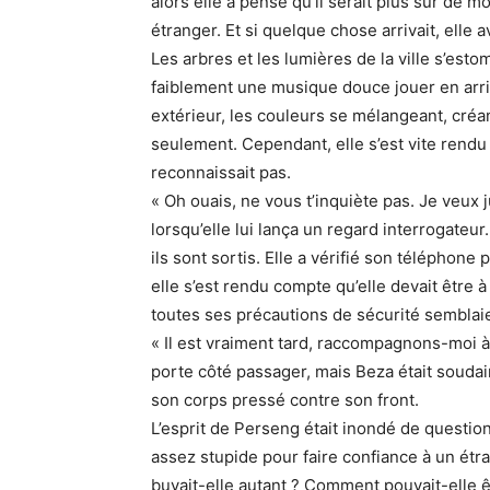
alors elle a pensé qu’il serait plus sûr de 
étranger. Et si quelque chose arrivait, elle a
Les arbres et les lumières de la ville s’est
faiblement une musique douce jouer en arrièr
extérieur, les couleurs se mélangeant, cré
seulement. Cependant, elle s’est vite rendu
reconnaissait pas.
« Oh ouais, ne vous t’inquiète pas. Je veux j
lorsqu’elle lui lança un regard interrogateur.
ils sont sortis. Elle a vérifié son téléphone 
elle s’est rendu compte qu’elle devait être 
toutes ses précautions de sécurité semblaie
« Il est vraiment tard, raccompagnons-moi à 
porte côté passager, mais Beza était soudain 
son corps pressé contre son front.
L’esprit de Perseng était inondé de questio
assez stupide pour faire confiance à un étr
buvait-elle autant ? Comment pouvait-elle ê