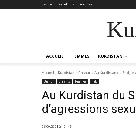
Twitter
Facebook
Sources
Kur
ACCUEIL
FEMMES
KURDISTAN
Accueil
Kurdistan
Bashur
Au Kurdistan du Sud, les
Bashur
Enfants
Femmes
Irak
Au Kurdistan du Su
d’agressions sexue
06.09.2021 à 10h42