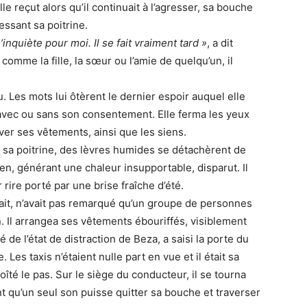
lle reçut alors qu’il continuait à l’agresser, sa bouche
essant sa poitrine.
’inquiète pour moi. Il se fait vraiment tard »
, a dit
 comme la fille, la sœur ou l’amie de quelqu’un, il
 Les mots lui ôtèrent le dernier espoir auquel elle
it, avec ou sans son consentement. Elle ferma les yeux
ever ses vêtements, ainsi que les siens.
sa poitrine, des lèvres humides se détachèrent de
ien, générant une chaleur insupportable, disparut. Il
r rire porté par une brise fraîche d’été.
sait, n’avait pas remarqué qu’un groupe de personnes
n. Il arrangea ses vêtements ébouriffés, visiblement
é de l’état de distraction de Beza, a saisi la porte du
Les taxis n’étaient nulle part en vue et il était sa
oîté le pas. Sur le siège du conducteur, il se tourna
nt qu’un seul son puisse quitter sa bouche et traverser