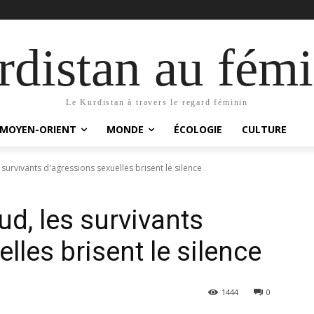
distan au fémi
Le Kurdistan à travers le regard féminin
MOYEN-ORIENT
MONDE
ÉCOLOGIE
CULTURE
 survivants d'agressions sexuelles brisent le silence
d, les survivants
lles brisent le silence
1444
0