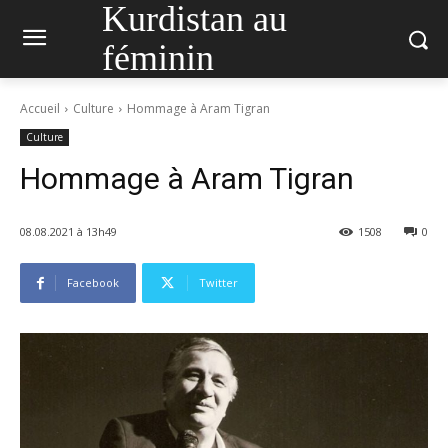
Kurdistan au
féminin
Accueil
Culture
Hommage à Aram Tigran
Culture
Hommage à Aram Tigran
08.08.2021 à 13h49
1508
0
Facebook
Twitter