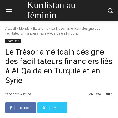
Kurdistan au
féminin
Accueil
Monde
États-Unis
Le Trésor américain désigne des
facilitateurs financiers liés à Al-Qaida en Turquie...
États-Unis
Le Trésor américain désigne
des facilitateurs financiers liés
à Al-Qaida en Turquie et en
Syrie
28.07.2021 à 22h06
1836
0
Facebook
Twitter