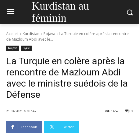
Kurdistan au
féminin
Accueil
Kurdistan
Rojava
La Turquie en colère après la rencontre
de Mazloum Abdi avec le...
Rojava
Syrie
La Turquie en colère après la
rencontre de Mazloum Abdi
avec le ministre suédois de la
Défense
21.04.2021 à 18h47
1652
0
Facebook
Twitter