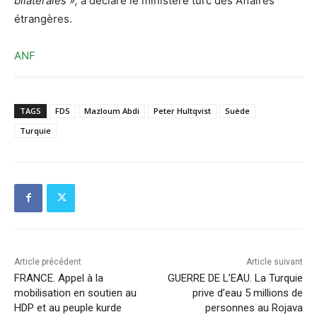
bilatérales »,
a déclaré le ministère turc des Affaires
étrangères.
ANF
TAGS
FDS
Mazloum Abdi
Peter Hultqvist
Suède
Turquie
Article précédent
Article suivant
FRANCE. Appel à la
GUERRE DE L’EAU. La Turquie
mobilisation en soutien au
prive d’eau 5 millions de
HDP et au peuple kurde
personnes au Rojava