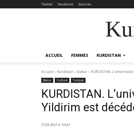
Twitter
Facebook
Sources
Kur
ACCUEIL
FEMMES
KURDISTAN
Accueil
Kurdistan
Bakur
KURDISTAN. L'universitair
Bakur
Culture
Turquie
KURDISTAN. L’univ
Yildirim est décéd
27.03.2021 à 11h21