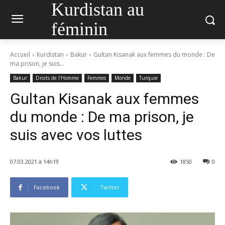
Kurdistan au
féminin
Accueil
Kurdistan
Bakur
Gultan Kisanak aux femmes du monde : De
ma prison, je suis...
Bakur
Droits de l'Homme
Femmes
Monde
Turquie
Gultan Kisanak aux femmes
du monde : De ma prison, je
suis avec vos luttes
07.03.2021 à 14h19
1850
0
Facebook
Twitter