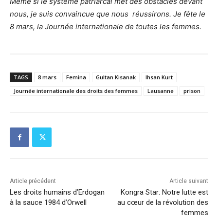
Même si le système patriarcal met des obstacles devant
nous, je suis convaincue que nous
réussirons. Je fête le
8 mars, la Journée internationale de toutes les femmes.
TAGS
8 mars
Femina
Gultan Kisanak
Ihsan Kurt
Journée internationale des droits des femmes
Lausanne
prison
Article précédent
Article suivant
Les droits humains d’Erdogan
Kongra Star: Notre lutte est
à la sauce 1984 d’Orwell
au cœur de la révolution des
femmes