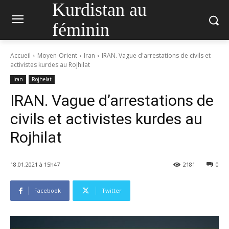
Kurdistan au
féminin
Accueil
Moyen-Orient
Iran
IRAN. Vague d'arrestations de civils et
activistes kurdes au Rojhilat
Iran
Rojhelat
IRAN. Vague d’arrestations de
civils et activistes kurdes au
Rojhilat
18.01.2021 à 15h47
2181
0
Facebook
Twitter