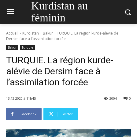
Kurdistan au
féminin
Accueil
Kurdistan
Bakur
TURQUIE. La région kurde-alévie de
Dersim face à l'assimilation forcée
Bakur
Turquie
TURQUIE. La région kurde-
alévie de Dersim face à
l’assimilation forcée
13.12.2020 à 11h45
2004
0
Facebook
Twitter