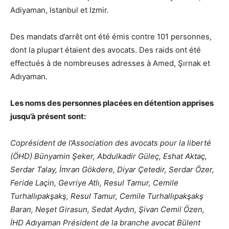
Adiyaman, Istanbul et Izmir.
Des mandats d’arrêt ont été émis contre 101 personnes,
dont la plupart étaient des avocats. Des raids ont été
effectués à de nombreuses adresses à Amed, Şırnak et
Adıyaman.
Les noms des personnes placées en détention apprises
jusqu’à présent sont:
Coprésident de l’Association des avocats pour la liberté
(ÖHD) Bünyamin Şeker, Abdulkadir Güleç, Eshat Aktaç,
Serdar Talay, İmran Gökdere, Diyar Çetedir, Serdar Özer,
Feride Laçin, Gevriye Atlı, Resul Tamur, Cemile
Turhallıpakşakş, Resul Tamur, Cemile Turhallıpakşakş
Baran, Neşet Girasun, Sedat Aydın, Şivan Cemil Özen,
İHD Adıyaman Président de la branche avocat Bülent