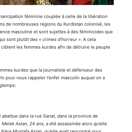
ancipation féminine couplée à celle de la libération
ns de nombreuses régions du Kurdistan colonisé, les
olence masculine et sont sujettes à des féminicides que
ui sont plutôt des
« crimes d’horreur »
. A cela
i ciblent les femmes kurdes afin de détruire le peuple
 femmes kurdes que la journaliste et défenseur des
ylo pour nous rappeler l’enfer masculin auquel on a
gtemps:
é abattue dans la rue Sanat, dans la province de
 Melek Aslan, 24 ans, a été assassinée alors qu’elle
 frère Mustafa Aslan, qu’elle avait rencontré pour