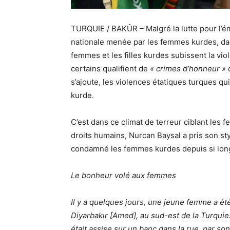
TURQUIE / BAKÛR – Malgré la lutte pour l’ém
nationale menée par les femmes kurdes, da
femmes et les filles kurdes subissent la vi
certains qualifient de
« crimes d’honneur »
q
s’ajoute, les violences étatiques turques qu
kurde.
C’est dans ce climat de terreur ciblant les
droits humains, Nurcan Baysal a pris son st
condamné les femmes kurdes depuis si lon
Le bonheur volé aux femmes
Il y a quelques jours, une jeune femme a ét
Diyarbakır [Amed], au sud-est de la Turquie.
était assise sur un banc dans la rue, par son