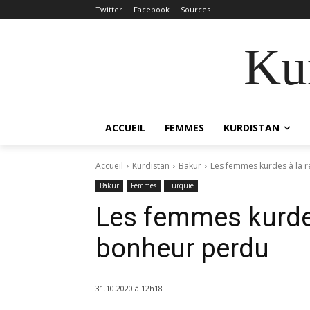
Twitter
Facebook
Sources
Kur
ACCUEIL
FEMMES
KURDISTAN
Accueil
Kurdistan
Bakur
Les femmes kurdes à la 
Bakur
Femmes
Turquie
Les femmes kurdes
bonheur perdu
31.10.2020 à 12h18