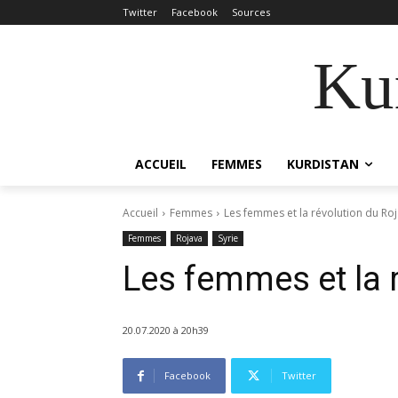
Twitter
Facebook
Sources
Kur
ACCUEIL
FEMMES
KURDISTAN
Accueil
Femmes
Les femmes et la révolution du Ro
Femmes
Rojava
Syrie
Les femmes et la 
20.07.2020 à 20h39
Facebook
Twitter