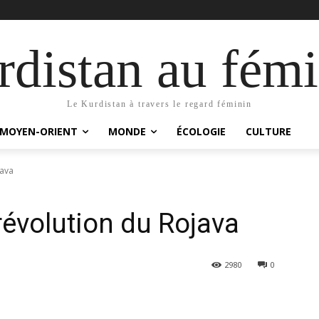
distan au fémi
Le Kurdistan à travers le regard féminin
MOYEN-ORIENT
MONDE
ÉCOLOGIE
CULTURE
java
révolution du Rojava
2980
0