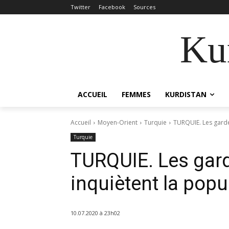
Twitter
Facebook
Sources
Kur
ACCUEIL
FEMMES
KURDISTAN
Accueil
Moyen-Orient
Turquie
TURQUIE. Les garde
Turquie
TURQUIE. Les gard
inquiètent la popu
10.07.2020 à 23h02