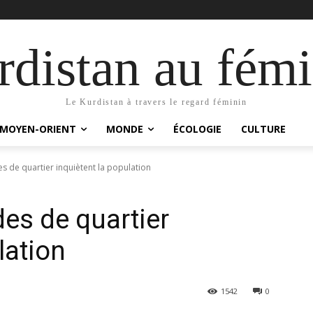
distan au fémi
Le Kurdistan à travers le regard féminin
MOYEN-ORIENT
MONDE
ÉCOLOGIE
CULTURE
s de quartier inquiètent la population
es de quartier
lation
1542
0