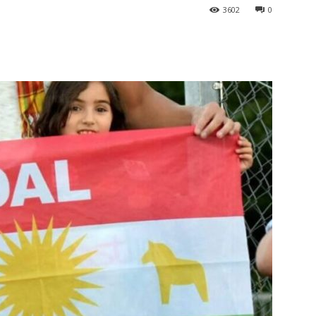
3602
0