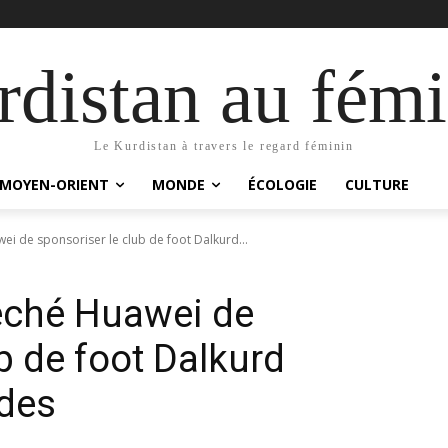
distan au fémi
Le Kurdistan à travers le regard féminin
MOYEN-ORIENT
MONDE
ÉCOLOGIE
CULTURE
i de sponsoriser le club de foot Dalkurd...
êché Huawei de
b de foot Dalkurd
rdes