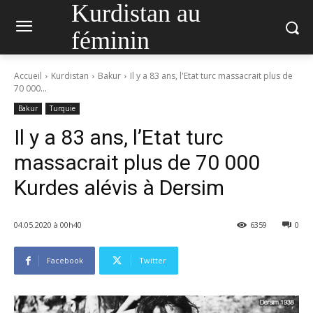
Kurdistan au
féminin
Accueil
Kurdistan
Bakur
Il y a 83 ans, l'Etat turc massacrait plus de
70 000...
Bakur
Turquie
Il y a 83 ans, l’Etat turc
massacrait plus de 70 000
Kurdes alévis à Dersim
04.05.2020 à 00h40
6359
0
Facebook
Twitter