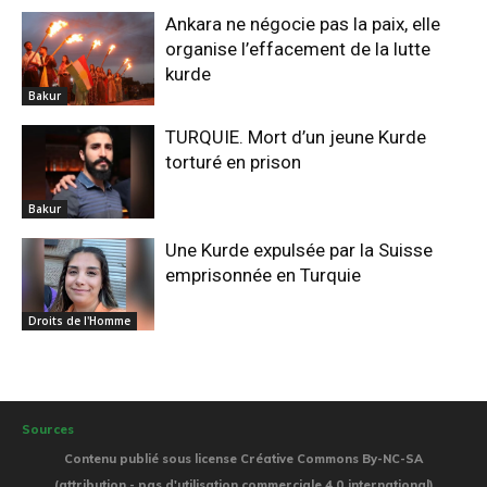
Ankara ne négocie pas la paix, elle
organise l’effacement de la lutte
kurde
Bakur
TURQUIE. Mort d’un jeune Kurde
torturé en prison
Bakur
Une Kurde expulsée par la Suisse
emprisonnée en Turquie
Droits de l'Homme
Sources
Contenu publié sous license Créative Commons By-NC-SA
(attribution - pas d'utilisation commerciale 4.0 international)