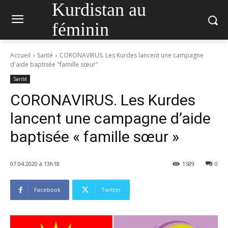
Kurdistan au
féminin
Accueil
Santé
CORONAVIRUS. Les Kurdes lancent une campagne
d'aide baptisée "famille sœur"
Santé
CORONAVIRUS. Les Kurdes
lancent une campagne d’aide
baptisée « famille sœur »
07.04.2020 à 13h18
1589
0
Facebook
Twitter