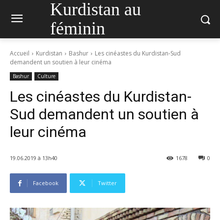
Kurdistan au
féminin
Accueil
Kurdistan
Bashur
Les cinéastes du Kurdistan-Sud
demandent un soutien à leur cinéma
Bashur
Culture
Les cinéastes du Kurdistan-
Sud demandent un soutien à
leur cinéma
19.06.2019 à 13h40
1678
0
Facebook
Twitter