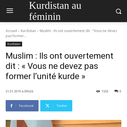
Kurdistan au
féminin
Accueil
Kurdistan
Muslim : Ils ont ouvertement dit : "Vous ne devez
pas former...
Kurdistan
Muslim : Ils ont ouvertement
dit : « Vous ne devez pas
former l’unité kurde »
31.01.2019 à 09h26
1553
0
Facebook
Twitter