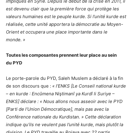
impliqués en Syrie. Depuis le début de la crise en 2011, il
est devenu clair que la première force qui protège les
valeurs humaines est le peuple kurde. Si l’unité kurde est
réalisée, cette unité apportera la démocratie au Moyen-
Orient et occupera une place importante dans le
monde. »
Toutes les composantes prennent leur place au sein
du
PYD
Le porte-parole du PYD, Saleh Muslem a déclaré à la fin
de son discours que :
« l’ENKS [Le Conseil national kurde
– en kurde : Encûmena Niştimanî ya Kurdî li Suriye –
ENKS] déclare : « Nous allons nous asseoir avec le PYD
[Parti de l’Union Démocratique], mais pas avec la
Conférence nationale du Kurdistan. » Cette déclaration
indique qu’ils ne veulent pas l’unité kurde, mais plutôt la
division. Le PYD travaille au Rojava avec 22 partis