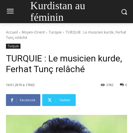
Kurdistan au
féminin
Accueil
Moyen-Orient
Turquie
TURQUIE : Le musicien kurde, Ferhat
Tunç relâché
Turquie
TURQUIE : Le musicien kurde,
Ferhat Tunç relâché
14.01.2019 à 17h02
3182
0
Facebook
Twitter