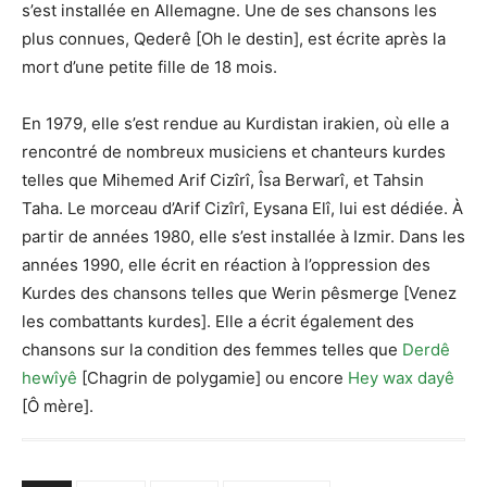
s’est installée en Allemagne. Une de ses chansons les
plus connues, Qederê [Oh le destin], est écrite après la
mort d’une petite fille de 18 mois.
En 1979, elle s’est rendue au Kurdistan irakien, où elle a
rencontré de nombreux musiciens et chanteurs kurdes
telles que Mihemed Arif Cizîrî, Îsa Berwarî, et Tahsin
Taha. Le morceau d’Arif Cizîrî, Eysana Elî, lui est dédiée. À
partir de années 1980, elle s’est installée à Izmir. Dans les
années 1990, elle écrit en réaction à l’oppression des
Kurdes des chansons telles que Werin pêsmerge [Venez
les combattants kurdes]. Elle a écrit également des
chansons sur la condition des femmes telles que
Derdê
hewîyê
[Chagrin de polygamie] ou encore
Hey wax dayê
[Ô mère].