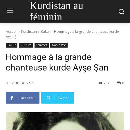
Kurdistan au
féminin
Accueil
Kurdistan
Bakur
Hommage à la grande chanteuse kurde
Ayşe Şan
Bakur
Culture
Femmes
Non classé
Hommage à la grande
chanteuse kurde Ayşe Şan
18.12.2018 à 12h25
2871
0
Facebook
Twitter