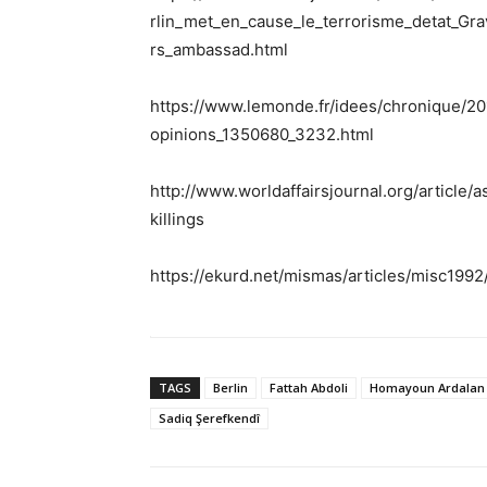
rlin_met_en_cause_le_terrorisme_detat_Gra
rs_ambassad.html
https://www.lemonde.fr/idees/chronique/2
opinions_1350680_3232.html
http://www.worldaffairsjournal.org/articl
killings
https://ekurd.net/mismas/articles/misc199
TAGS
Berlin
Fattah Abdoli
Homayoun Ardalan
Sadiq Şerefkendî