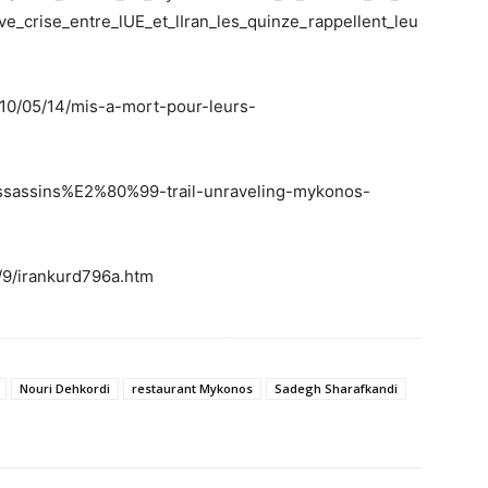
ve_crise_entre_lUE_et_lIran_les_quinze_rappellent_leu
010/05/14/mis-a-mort-pour-leurs-
e/assassins%E2%80%99-trail-unraveling-mykonos-
2/9/irankurd796a.htm
Nouri Dehkordi
restaurant Mykonos
Sadegh Sharafkandi