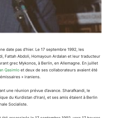
 ne date pas d’hier. Le 17 septembre 1992, les
i, Fattah Abdoli, Homayoun Ardalan et leur traducteur
rant grec Mykonos, à Berlin, en Allemagne. En juillet
an Qasimlo
et deux de ses collaborateurs avaient été
missaires » iraniens.
dant une réunion prévue d’avance. Sharafkandi, le
ue du Kurdistan d’Iran), et ses amis étaient à Berlin
nale Socialiste.
t été assassinés le 17 septembre 1992, vers 17 heures,