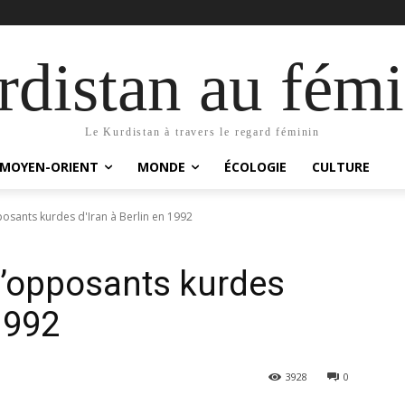
distan au fémi
Le Kurdistan à travers le regard féminin
MOYEN-ORIENT
MONDE
ÉCOLOGIE
CULTURE
posants kurdes d'Iran à Berlin en 1992
 d’opposants kurdes
 1992
3928
0