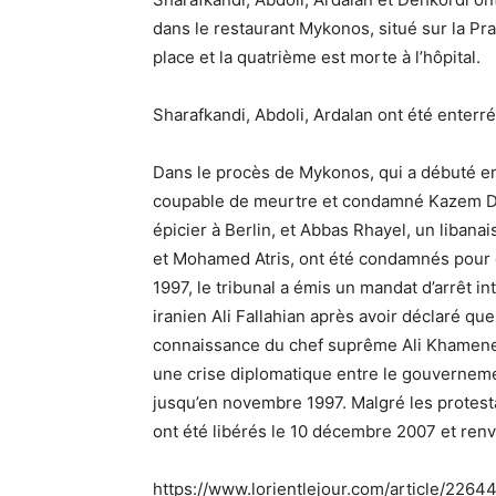
dans le restaurant Mykonos, situé sur la Pra
place et la quatrième est morte à l’hôpital.
Sharafkandi, Abdoli, Ardalan ont été enterr
Dans le procès de Mykonos, qui a débuté en
coupable de meurtre et condamné Kazem Dara
épicier à Berlin, et Abbas Rhayel, un libanai
et Mohamed Atris, ont été condamnés pour c
1997, le tribunal a émis un mandat d’arrêt i
iranien Ali Fallahian après avoir déclaré que
connaissance du chef suprême Ali Khamenei 
une crise diplomatique entre le gouverneme
jusqu’en novembre 1997. Malgré les protesta
ont été libérés le 10 décembre 2007 et ren
https://www.lorientlejour.com/article/226