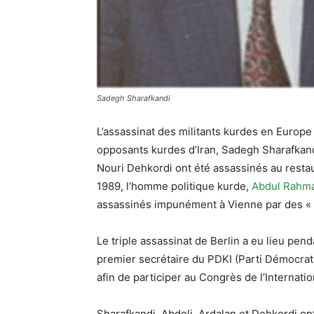
Sadegh Sharafkandi
L’assassinat des militants kurdes en Europe
opposants kurdes d’Iran, Sadegh Sharafkand
Nouri Dehkordi ont été assassinés au restau
1989, l’homme politique kurde,
Abdul Rahm
assassinés impunément à Vienne par des « é
Le triple assassinat de Berlin a eu lieu pen
premier secrétaire du PDKI (Parti Démocratiq
afin de participer au Congrès de l’Internatio
Sharafkandi, Abdoli, Ardalan et Dehkordi on