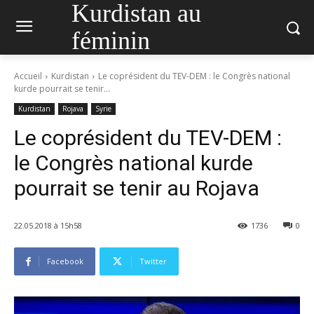
Kurdistan au
féminin
Accueil
Kurdistan
Le coprésident du TEV-DEM : le Congrès national
kurde pourrait se tenir...
Kurdistan
Rojava
Syrie
Le coprésident du TEV-DEM :
le Congrès national kurde
pourrait se tenir au Rojava
22.05.2018 à 15h58
1736
0
Facebook
Twitter