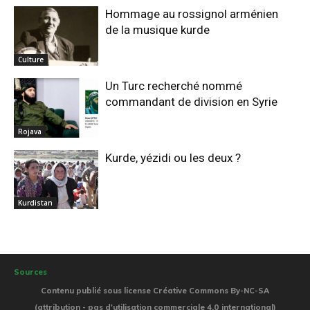
Hommage au rossignol arménien
de la musique kurde
Culture
Un Turc recherché nommé
commandant de division en Syrie
Rojava
Kurde, yézidi ou les deux ?
Kurdistan
Sources
Contenu publié sous license Créative Commons By-NC-SA
(attribution - pas d'utilisation commerciale 4.0 international)