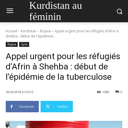
Kurdistan au
féminin
Accueil
Kurdistan
Rojava
Appel urgent pour les réfugiés d'Afrin à
Shehba : début de l'épidémie...
Rojava
Syrie
Appel urgent pour les réfugiés
d’Afrin à Shehba : début de
l’épidémie de la tuberculose
18.04.2018 à 01h13
1590
0
Facebook
Twitter