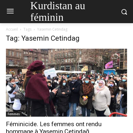
Kurdistan au
féminin
Accueil
Tags
Yasemin Cetindag
Tag: Yasemin Cetindag
Femmes
Féminicide. Les femmes ont rendu
hommage à Yasemin Çetindağ