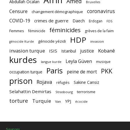
Afrin
Amed
Abdullah Ocalan
Bruxelles
coronavirus
Censure
changement démographique
COVID-19
crimes de guerre
Daech
Erdogan
FDS
féminicides
Femmes
féminicide
grèves de la faim
HDP
génocide yézidi
invasion
génocide Kurde
invasion turque
Kobanê
justice
ISIS
Istanbul
kurdes
Leyla Güven
musique
langue kurde
Paris
PKK
peine de mort
occupation turque
prison
Rojava
Sakine Cansiz
réfugiés
Selahattin Demirtas
terrorisme
Strasbourg
torture
Turquie
YPJ
Van
écocide
Sources