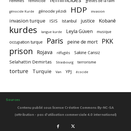
Femmes
féminicide
grèves de la faim
HDP
génocide yézidi
invasion
génocide Kurde
invasion turque
Kobanê
justice
ISIS
Istanbul
kurdes
Leyla Güven
musique
langue kurde
Paris
PKK
peine de mort
occupation turque
prison
Rojava
Sakine Cansiz
réfugiés
Selahattin Demirtas
terrorisme
Strasbourg
torture
Turquie
YPJ
Van
écocide
Sources
Contenu publié sous license Créative Commons By-NC-SA
(attribution - pas d'utilisation commerciale 4.0 international)