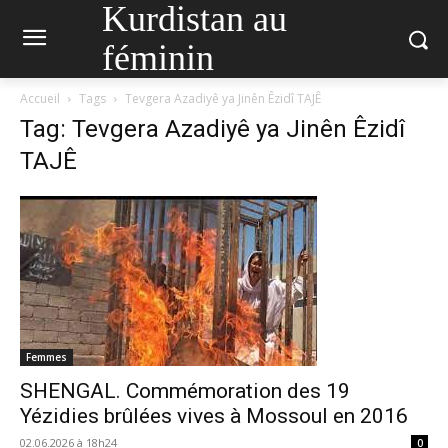
Kurdistan au
féminin
Accueil
Tags
Tevgera Azadiyê ya Jinên Êzidî TAJÊ
Tag: Tevgera Azadiyê ya Jinên Êzidî
TAJÊ
Femmes
SHENGAL. Commémoration des 19
Yézidies brûlées vives à Mossoul en 2016
02.06.2026 à 18h24
0