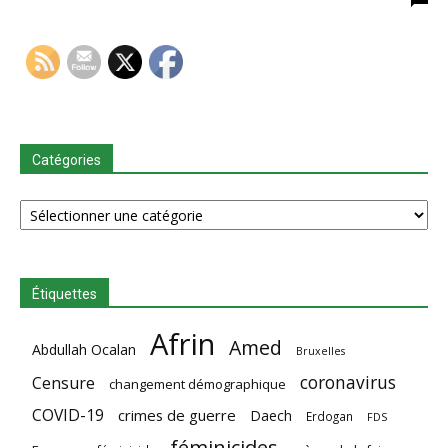
Catégories
Catégories
Étiquettes
Afrin
Amed
Abdullah Ocalan
Bruxelles
coronavirus
Censure
changement démographique
COVID-19
crimes de guerre
Daech
Erdogan
FDS
féminicides