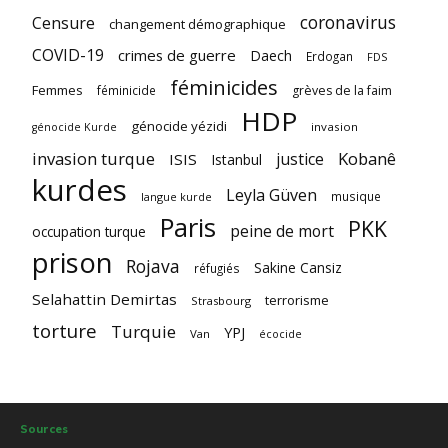
coronavirus
Censure
changement démographique
COVID-19
crimes de guerre
Daech
Erdogan
FDS
féminicides
Femmes
féminicide
grèves de la faim
HDP
génocide yézidi
invasion
génocide Kurde
invasion turque
Kobanê
justice
ISIS
Istanbul
kurdes
Leyla Güven
musique
langue kurde
Paris
PKK
peine de mort
occupation turque
prison
Rojava
Sakine Cansiz
réfugiés
Selahattin Demirtas
terrorisme
Strasbourg
torture
Turquie
YPJ
Van
écocide
Sources