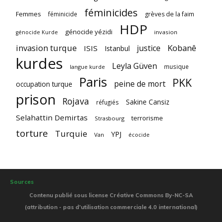
féminicides
Femmes
féminicide
grèves de la faim
HDP
génocide yézidi
invasion
génocide Kurde
invasion turque
Kobanê
justice
ISIS
Istanbul
kurdes
Leyla Güven
musique
langue kurde
Paris
PKK
peine de mort
occupation turque
prison
Rojava
Sakine Cansiz
réfugiés
Selahattin Demirtas
terrorisme
Strasbourg
torture
Turquie
YPJ
Van
écocide
Sources
Contenu publié sous license Créative Commons By-NC-SA
(attribution - pas d'utilisation commerciale 4.0 international)