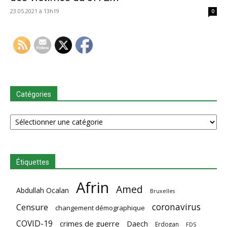
23.05.2021 à 13h19
0
Catégories
Catégories
Étiquettes
Afrin
Amed
Abdullah Ocalan
Bruxelles
coronavirus
Censure
changement démographique
COVID-19
crimes de guerre
Daech
Erdogan
FDS