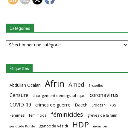
Catégories
Catégories
Étiquettes
Afrin
Amed
Abdullah Ocalan
Bruxelles
coronavirus
Censure
changement démographique
COVID-19
crimes de guerre
Daech
Erdogan
FDS
féminicides
Femmes
féminicide
grèves de la faim
HDP
génocide yézidi
invasion
génocide Kurde