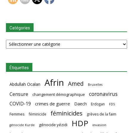
Catégories
Catégories
Étiquettes
Afrin
Amed
Abdullah Ocalan
Bruxelles
coronavirus
Censure
changement démographique
COVID-19
crimes de guerre
Daech
Erdogan
FDS
féminicides
Femmes
féminicide
grèves de la faim
HDP
génocide yézidi
invasion
génocide Kurde