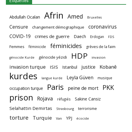
Étiquettes
Afrin
Amed
Abdullah Ocalan
Bruxelles
coronavirus
Censure
changement démographique
COVID-19
crimes de guerre
Daech
Erdogan
FDS
féminicides
Femmes
féminicide
grèves de la faim
HDP
génocide yézidi
invasion
génocide Kurde
invasion turque
Kobanê
justice
ISIS
Istanbul
kurdes
Leyla Güven
musique
langue kurde
Paris
PKK
peine de mort
occupation turque
prison
Rojava
Sakine Cansiz
réfugiés
Selahattin Demirtas
terrorisme
Strasbourg
torture
Turquie
YPJ
Van
écocide