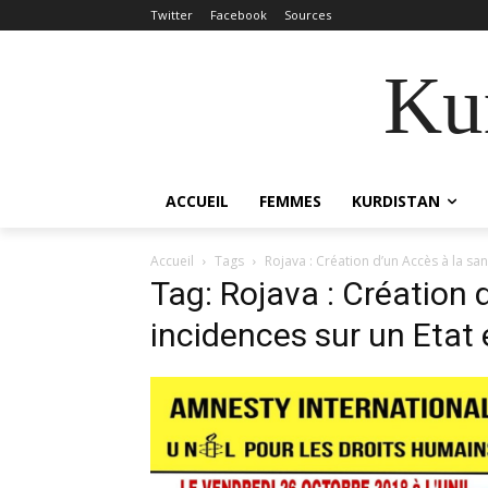
Twitter
Facebook
Sources
Kur
ACCUEIL
FEMMES
KURDISTAN
Accueil
Tags
Rojava : Création d’un Accès à la sa
Tag: Rojava : Création 
incidences sur un Etat 