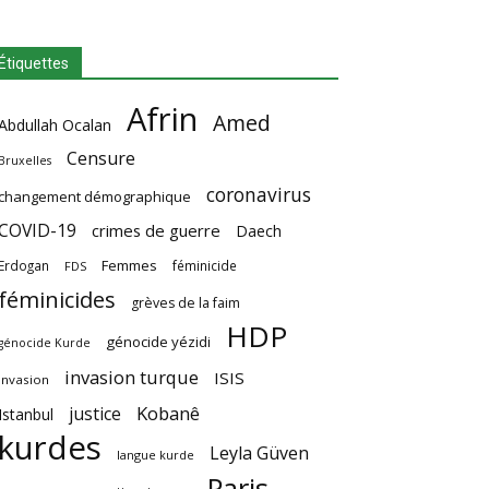
Étiquettes
Afrin
Amed
Abdullah Ocalan
Censure
Bruxelles
coronavirus
changement démographique
COVID-19
crimes de guerre
Daech
Femmes
Erdogan
féminicide
FDS
féminicides
grèves de la faim
HDP
génocide yézidi
génocide Kurde
invasion turque
ISIS
invasion
Kobanê
justice
Istanbul
kurdes
Leyla Güven
langue kurde
Paris