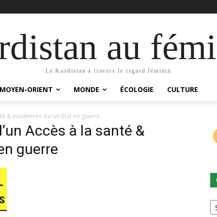
distan au fémi
Le Kurdistan à travers le regard féminin
MOYEN-ORIENT
MONDE
ÉCOLOGIE
CULTURE
nté & incidences sur un Etat en guerre
d’un Accès à la santé &
en guerre
Ca