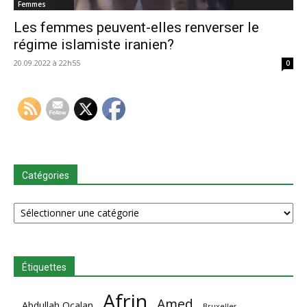
Femmes
Les femmes peuvent-elles renverser le
régime islamiste iranien?
20.09.2022 à 22h55
0
Catégories
Catégories
Étiquettes
Afrin
Amed
Abdullah Ocalan
Bruxelles