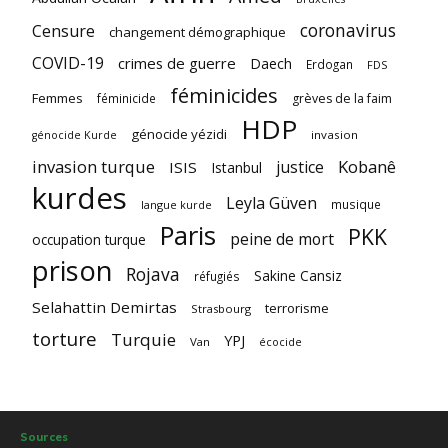
coronavirus
Censure
changement démographique
COVID-19
crimes de guerre
Daech
Erdogan
FDS
féminicides
Femmes
féminicide
grèves de la faim
HDP
génocide yézidi
invasion
génocide Kurde
invasion turque
Kobanê
justice
ISIS
Istanbul
kurdes
Leyla Güven
musique
langue kurde
Paris
PKK
peine de mort
occupation turque
prison
Rojava
Sakine Cansiz
réfugiés
Selahattin Demirtas
terrorisme
Strasbourg
torture
Turquie
YPJ
Van
écocide
Sources