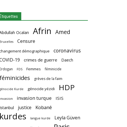
Étiquettes
Afrin
Amed
Abdullah Ocalan
Censure
Bruxelles
coronavirus
changement démographique
COVID-19
crimes de guerre
Daech
Femmes
Erdogan
féminicide
FDS
féminicides
grèves de la faim
HDP
génocide yézidi
génocide Kurde
invasion turque
ISIS
invasion
Kobanê
justice
Istanbul
kurdes
Leyla Güven
langue kurde
Paris