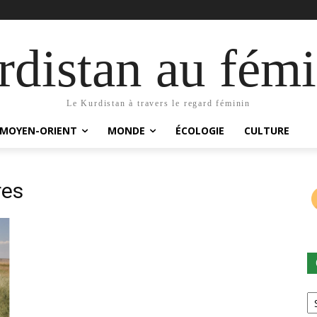
distan au fémi
Le Kurdistan à travers le regard féminin
MOYEN-ORIENT
MONDE
ÉCOLOGIE
CULTURE
res
Ca